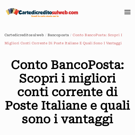
Passa
al
contenuto
Cartedicreditosulweb
Bancoposta
Conto BancoPosta: Scopri I
principale
Migliori Conti Corrente Di Poste Italiane E Quali Sono I Vantaggi
Conto BancoPosta:
Scopri i migliori
conti corrente di
Poste Italiane e quali
sono i vantaggi