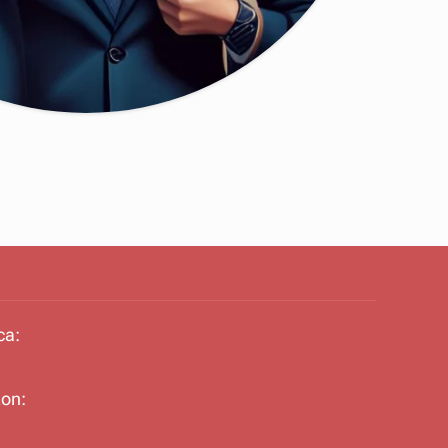
ca:
on: