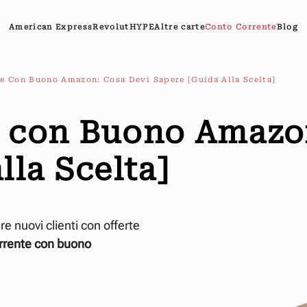
American Express
Revolut
HYPE
Altre carte
Conto Corrente
Blog
e Con Buono Amazon: Cosa Devi Sapere [Guida Alla Scelta]
 con Buono Amazo
lla Scelta]
e nuovi clienti con offerte
rrente con buono