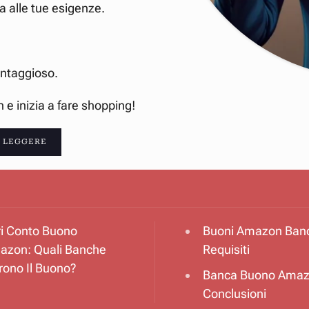
ta alle tue esigenze.
antaggioso.
 e inizia a fare shopping!
 LEGGERE
i Conto Buono
Buoni Amazon Ban
azon: Quali Banche
Requisiti
rono Il Buono?
Banca Buono Amaz
Conclusioni