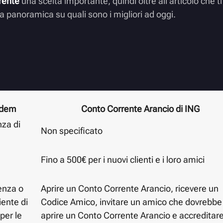
rente
una scelta importante, quindi oltre all’articolo che 
na panoramica su quali sono i migliori ad oggi.
edem
Conto Corrente Arancio di ING
nza di
Non specificato
Fino a 500€ per i nuovi clienti e i loro amici
enza o
Aprire un Conto Corrente Arancio, ricevere un
iente di
Codice Amico, invitare un amico che dovrebbe
per le
aprire un Conto Corrente Arancio e accreditar