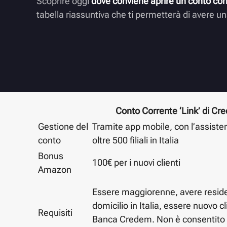
Scoprire oggi
dove conviene aprire un conto cor
tabella riassuntiva che ti permetterà di avere u
Conto Corrente ‘Link’ di Cr
Gestione del
Tramite app mobile, con l’assiste
conto
oltre 500 filiali in Italia
Bonus
100€ per i nuovi clienti
Amazon
Essere maggiorenne, avere resid
domicilio in Italia, essere nuovo cl
Requisiti
Banca Credem. Non è consentito 