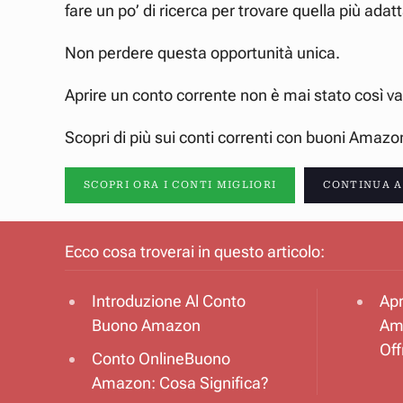
fare un po’ di ricerca per trovare quella più adat
Non perdere questa opportunità unica.
Aprire un conto corrente non è mai stato così v
Scopri di più sui conti correnti con buoni Amazon
SCOPRI ORA I CONTI MIGLIORI
CONTINUA A
Ecco cosa troverai in questo articolo:
Introduzione Al Conto
Apr
Buono Amazon
Am
Off
Conto OnlineBuono
Amazon: Cosa Significa?