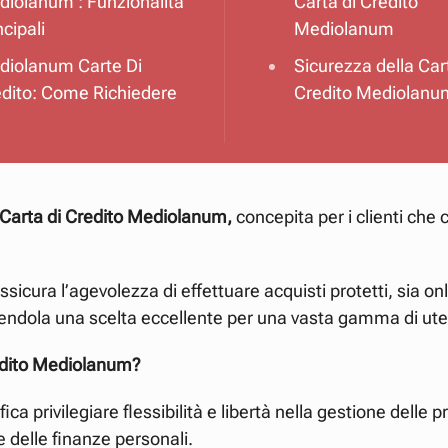
iolanum : Funzionalità
Carta di Credito
ncipali
Mediolanum
diolanum Carte Di
Sicurezza della Car
dito: Come Richiedere
Credito Mediolanu
Carta di Credito Mediolanum,
concepita per i clienti che
sicura l’agevolezza di effettuare acquisti protetti, sia onli
ndola una scelta eccellente per una vasta gamma di ute
redito Mediolanum?
fica privilegiare flessibilità e libertà nella gestione delle
 delle finanze personali.