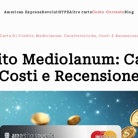
American Express
Revolut
HYPE
Altre carte
Conto Corrente
Blog
Carta Di Credito Mediolanum: Caratteristiche, Costi E Recension
ito Mediolanum: Ca
Costi e Recension