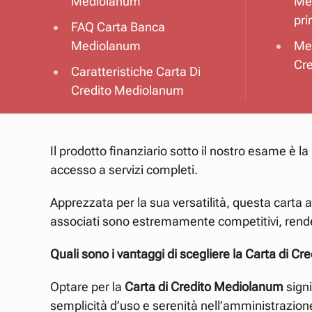
Mediolanum
Med
pri
FAQ Carta Banca
Mediolanum
Me
Cre
Caratteristiche Carta Di
Credito Mediolanum
Il prodotto finanziario sotto il nostro esame è la
accesso a servizi completi.
Apprezzata per la sua versatilità, questa carta as
associati sono estremamente competitivi, rende
Quali sono i vantaggi di scegliere la Carta di C
Optare per la
Carta di Credito Mediolanum
signi
semplicità d’uso e serenità nell’amministrazione