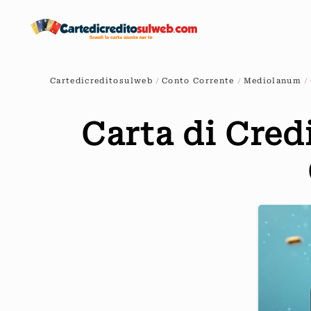
Passa
al
contenuto
Cartedicreditosulweb
Conto Corrente
Mediolanum
principale
Carta di Cred