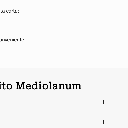
ta carta:
conveniente.
dito Mediolanum