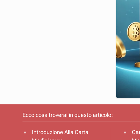
Ecco cosa troverai in questo articolo:
Introduzione Alla Carta
Car