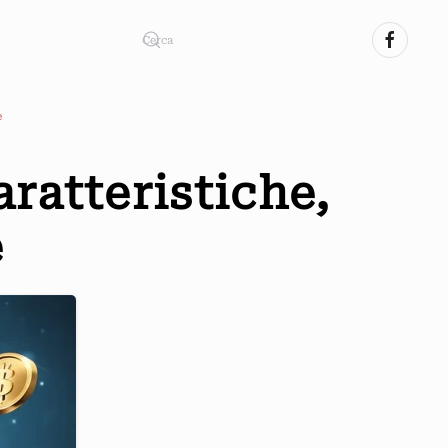
e
ratteristiche,
e