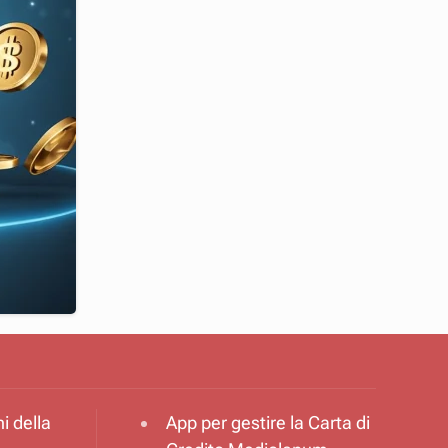
i della
App per gestire la Carta di