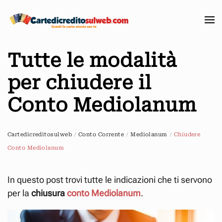
Passa
al
contenuto
Tutte le modalità
principale
per chiudere il
Conto Mediolanum
Cartedicreditosulweb
Conto Corrente
Mediolanum
Chiudere
Conto Mediolanum
In questo post trovi tutte le indicazioni che ti servono
per la
chiusura
conto Mediolanum
.