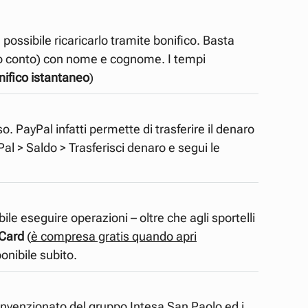
è possibile ricaricarlo tramite bonifico. Basta
ltro conto) con nome e cognome. I tempi
nifico istantaneo
)
. PayPal infatti permette di trasferire il denaro
Pal > Saldo > Trasferisci denaro e segui le
le eseguire operazioni – oltre che agli sportelli
 Card
(
è compresa gratis quando apri
onibile subito.
onvenzionato del gruppo Intesa San Paolo
ed i