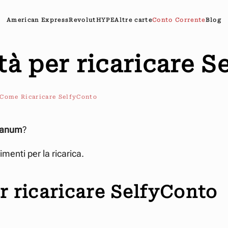
American Express
Revolut
HYPE
Altre carte
Conto Corrente
Blog
tà per ricaricare 
Come Ricaricare SelfyConto
olanum
?
imenti per la ricarica.
r ricaricare SelfyConto