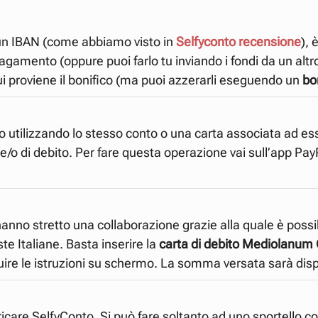
 un IBAN (come abbiamo visto in
Selfyconto recensione
), 
pagamento (oppure puoi farlo tu inviando i fondi da un a
i proviene il bonifico (ma puoi azzerarli eseguendo un
bo
 utilizzando lo stesso conto o una carta associata ad esso
 e/o di debito. Per fare questa operazione vai sull’app Pay
anno stretto una collaborazione grazie alla quale è possibi
te Italiane. Basta inserire la
carta di debito Mediolanum
eguire le istruzioni su schermo. La somma versata sarà disp
ricare SelfyConto. Si può fare
soltanto ad uno sportello c