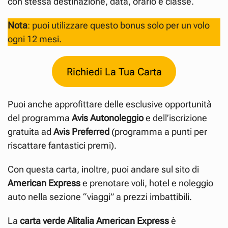
con stessa destinazione, data, orario e classe.
Nota
: puoi utilizzare questo bonus solo per un volo
ogni 12 mesi.
Richiedi La Tua Carta
Puoi anche approfittare delle esclusive opportunità
del programma
Avis Autonoleggio
e dell’iscrizione
gratuita ad
Avis Preferred
(programma a punti per
riscattare fantastici premi).
Con questa carta, inoltre, puoi andare sul sito di
American Express
e prenotare voli, hotel e noleggio
auto nella sezione “viaggi” a prezzi imbattibili.
La
carta verde Alitalia American Express
è