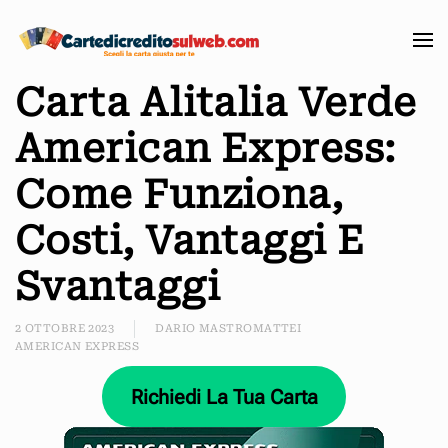
Passa
al
Carta Alitalia Verde
contenuto
principale
American Express:
Come Funziona,
Costi, Vantaggi E
Svantaggi
2 OTTOBRE 2023
DARIO MASTROMATTEI
AMERICAN EXPRESS
Richiedi La Tua Carta