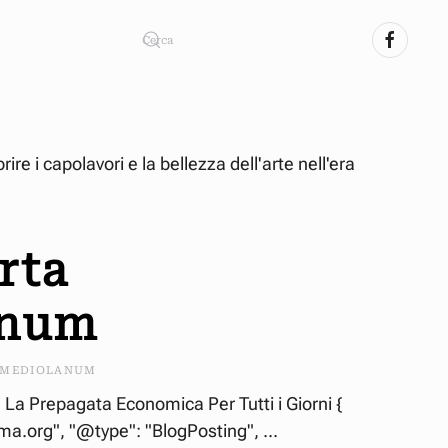
e i capolavori e la bellezza dell'arte nell'era
rta
anum
MEDIOLANUM
a Prepagata Economica Per Tutti i Giorni {
ma.org", "@type": "BlogPosting", ...