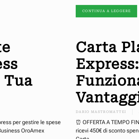
CONTINUA A LEGGERE
te
Carta P
ess
Express
a Tua
Funziona
Vantagg
DARIO MASTROMATTEI
press per gestire le spese
⏰ OFFERTA A TEMPO FINO 
 Business OroAmex
ricevi 450€ di sconto spe
Carta...