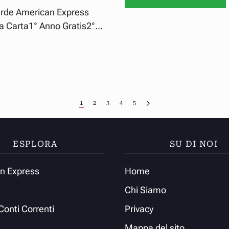
 Verde American Express
 Carta1° Anno Gratis2°...
1
2
3
4
5
ESPLORA
SU DI NOI
n Express
Home
Chi Siamo
 Conti Correnti
Privacy
Mappa del sito