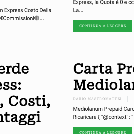
Express, la Quota è 0 e cc
an Express Costo Della
La...
00€Commissioni🔴...
CONTINUA A LEGGERE
Verde
Carta P
ss:
Mediol
 Costi,
DARIO MASTROMATTEI
Mediolanum Prepaid Card:
ntaggi
Ricaricare { "@context": "
CONTINUA A LEGGERE