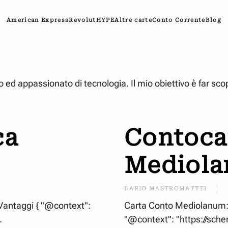
American Express
Revolut
HYPE
Altre carte
Conto Corrente
Blog
 appassionato di tecnologia. Il mio obiettivo è far scoprir
ca
Contoca
Mediol
DARIO MASTROMATTEI
 Vantaggi { "@context":
Carta Conto Mediolanum: L
.
"@context": "https://sche