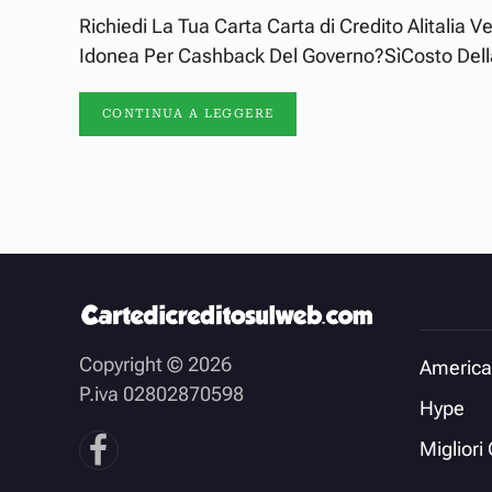
Richiedi La Tua Carta Carta di Credito Alitalia
Idonea Per Cashback Del Governo?SìCosto Della
CONTINUA A LEGGERE
Copyright ©
2026
America
P.iva 02802870598
Hype
Migliori