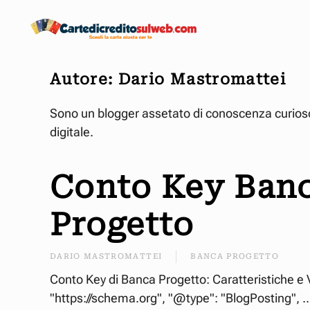
Passa
al
contenuto
Autore:
Dario Mastromattei
principale
Sono un blogger assetato di conoscenza curioso ed
digitale.
Conto Key Ban
Progetto
DARIO MASTROMATTEI
BANCA PROGETTO
Conto Key di Banca Progetto: Caratteristiche e
"https://schema.org", "@type": "BlogPosting", ..