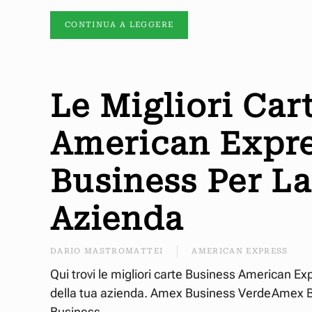
CONTINUA A LEGGERE
Le Migliori Car
American Expr
Business Per L
Azienda
DARIO MASTROMATTEI
AMERICAN EXPRESS
Qui trovi le migliori carte Business American Ex
della tua azienda. Amex Business VerdeAmex
Business...