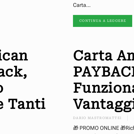
Carta...
CONTINUA A LEGGERE
ican
Carta A
ack,
PAYBAC
o
Funziona
e Tanti
Vantagg
DARIO MASTROMATTEI
🎁 PROMO ONLINE 🎁Richi