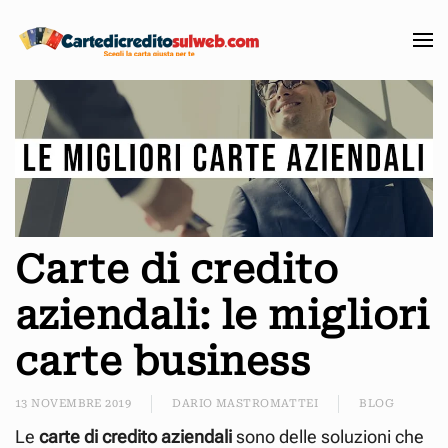
Passa
al
contenuto
principale
Carte di credito
aziendali: le migliori
carte business
13 NOVEMBRE 2019
DARIO MASTROMATTEI
BLOG
Le
carte di credito aziendali
sono delle soluzioni che